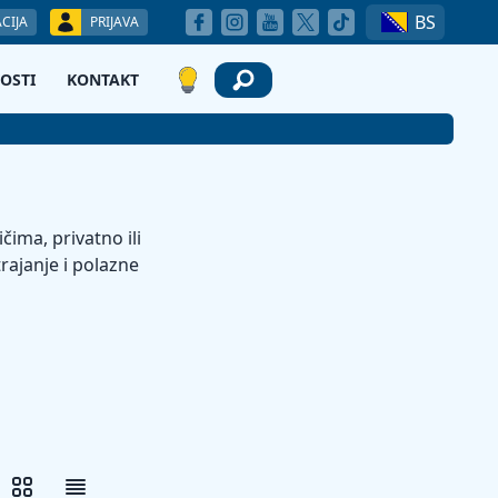
BS
CIJA
PRIJAVA
OSTI
KONTAKT
čima, privatno ili
rajanje i polazne