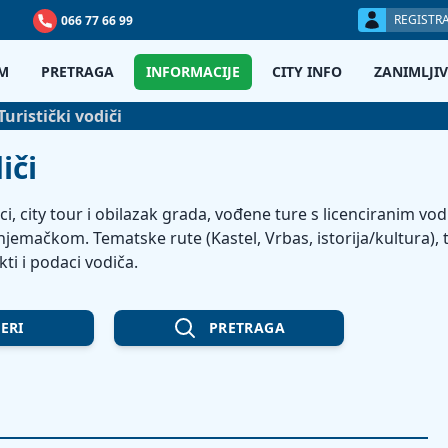
REGISTRA
066 77 66 99
M
PRETRAGA
INFORMACIJE
CITY INFO
ZANIMLJIV
Turistički vodiči
iči
uci, city tour i obilazak grada, vođene ture s licenciranim vodi
jemačkom. Tematske rute (Kastel, Vrbas, istorija/kultura), t
ti i podaci vodiča.
TERI
PRETRAGA