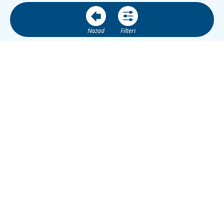
Nazad
Filteri
BS
Banja Luka City Info
je web platforma za informacije, turizam,
lokalne usluge, događaje i promociju poslovnih subjekata u
Banjoj Luci.
JIB: 4513757260001
ŽR Nova Banka: 555-100-00674605-58
banjalukacityinfo@gmail.com
+387 66 77 66 99