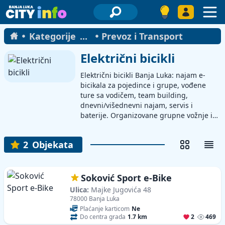
Kategorije
...
Prevoz i Transport
Električni bicikli
Električni bicikli Banja Luka: najam e-
bicikala za pojedince i grupe, vođene
ture sa vodičem, team building,
dnevni/višednevni najam, servis i
baterije. Organizovane grupne vožnje i
izleti, rute po gradu i okolini, podrška
vodiča i odgovornog lica, dostava bicikla
2
Objekata
na adresu/hotel, kacige i oprema,
rezervne baterije i punjači, prodaja e-
bicikala i dodataka, održavanje,
dijagnostika i zamjena dijelova.
Soković Sport e-Bike
Ulica:
Majke Jugovića 48
78000 Banja Luka
Plaćanje karticom
Ne
Do centra grada
1.7 km
2
469