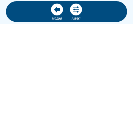
Nazad
Filteri
BS
Banja Luka City Info
je web platforma za informacije, turizam,
lokalne usluge, događaje i promociju poslovnih subjekata u
Banjoj Luci.
JIB: 4513757260001
ŽR Nova Banka: 555-100-00674605-58
banjalukacityinfo@gmail.com
+387 66 77 66 99