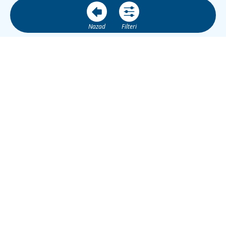
Nazad
Filteri
BS
Banja Luka City Info
je web platforma za informacije, turizam,
lokalne usluge, događaje i promociju poslovnih subjekata u
Banjoj Luci.
JIB: 4513757260001
ŽR Nova Banka: 555-100-00674605-58
banjalukacityinfo@gmail.com
+387 66 77 66 99