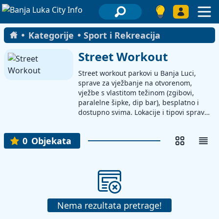
Kategorije
Sport i Rekreacija
Street Workout
Street workout parkovi u Banja Luci,
sprave za vježbanje na otvorenom,
vježbe s vlastitom težinom (zgibovi,
paralelne šipke, dip bar), besplatno i
dostupno svima. Lokacije i tipovi sprava,
osnovna pravila korištenja, savjeti za
sigurnost i održavanje. Parkovi, zelene
0
Objekata
zone i trim staze po gradu.
Nema rezultata pretrage!