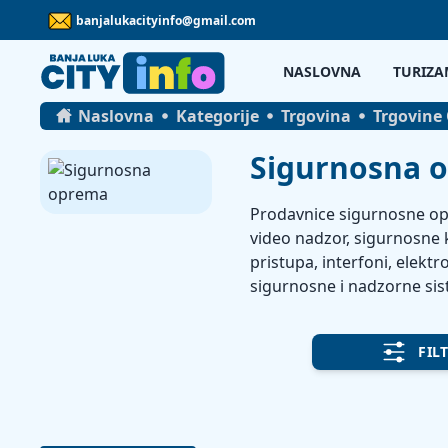
banjalukacityinfo@gmail.com
NASLOVNA
TURIZA
Naslovna
Kategorije
Trgovina
Trgovine
Sigurnosna 
Prodavnice sigurnosne opr
video nadzor, sigurnosne 
pristupa, interfoni, elekt
sigurnosne i nadzorne si
FIL