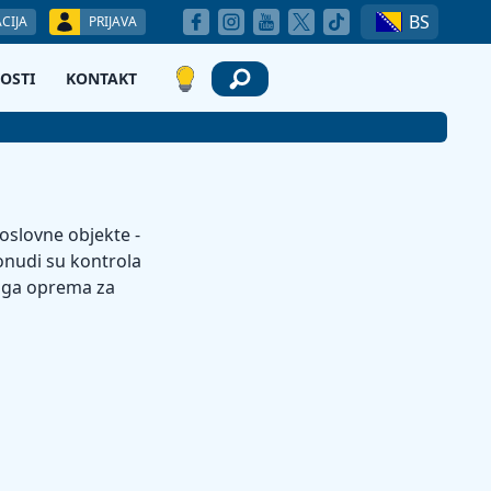
BS
CIJA
PRIJAVA
OSTI
KONTAKT
oslovne objekte -
onudi su kontrola
ruga oprema za