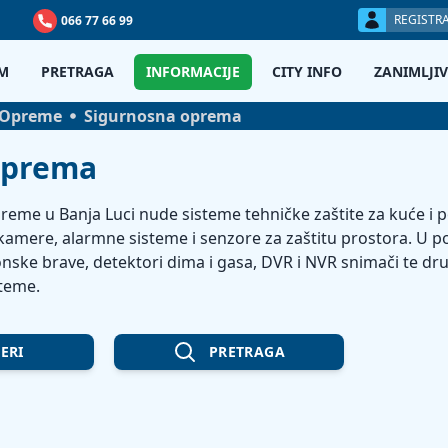
REGISTRA
066 77 66 99
M
PRETRAGA
INFORMACIJE
CITY INFO
ZANIMLJIV
 Opreme
Sigurnosna oprema
oprema
eme u Banja Luci nude sisteme tehničke zaštite za kuće i p
kamere, alarmne sisteme i senzore za zaštitu prostora. U p
ronske brave, detektori dima i gasa, DVR i NVR snimači te d
steme.
TERI
PRETRAGA