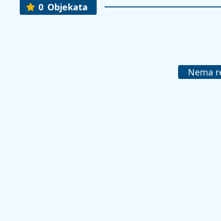
0
Objekata
Nema re